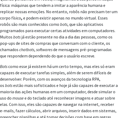
física: máquinas que tendem a imitar a aparência humana e
replicar nossas emoções. No entanto, robôs não precisam ter um
corpo físico
,
e podem existir apenas no mundo virtual. Esses
robôs são mais conhecidos como
bots
, que são aplicativos
programados para executar certas atividades em computadores.
Muitos
bots
já estão presente no dia a dia das pessoas, como os
pop-ups de sites de compras que conversam com o cliente, os
chamados
chatbots
,
softwares
de mensagens pré-programadas
que respondem dependendo do que o usuário escreve.
Bots
como esse já existem há um certo tempo, mas eles só eram
capazes de executar tarefas simples, além de serem difíceis de
desenvolver. Porém, com os avanços da tecnologia RPA,
os
bots
estão mais sofisticados e hoje já são capazes de executar a
maioria das ações humanas em um computador, desde simular o
uso do
mouse
e do teclado até reconhecer imagens e atuar sobre
elas. Com isso, eles são capazes de navegar na internet, receber
e-mails, fazer cálculos, abrir arquivos, inserir dados em sistemas,
preencher planilhas e até tomar decisões com base em regras