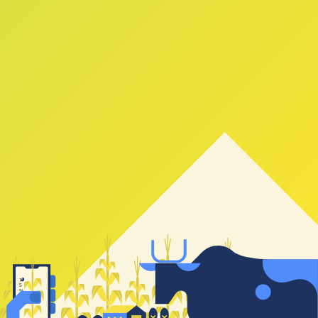
7
5
%