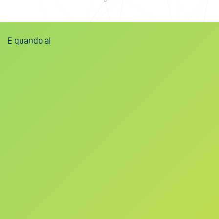
E quando a gente vê po
|