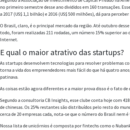
Segundo a Associação de Investimento de Capital Privado na Améri
no primeiro semestre desse ano divididos em 160 transações. Esse 
a 2017 (US$ 1,1 bilhão) e 2016 (US$ 500 milhões), dá para perceb
O Brasil, claro, é o principal mercado da região. Até outubro des
todo, foram realizadas 211 rodadas, um número 15% superior ao de
Internet.
E qual o maior atrativo das startups?
As startups desenvolvem tecnologias para resolver problemas con
torna a vida dos empreendedores mais fácil do que há quatro anos
patinava.
As coisas estão agora diferentes e a maior prova disso é o fato d
Segundo a consultoria CB Insights, esse clube conta hoje com 4
de chinesas. Os 25% restantes são distribuídos pelo resto do mu
cerca de 20 empresas cada, nota-se que o número do Brasil nem é
Nossa lista de unicórnios é composta por fintechs como o Nubank