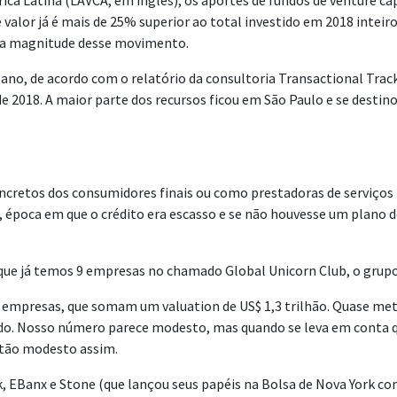
ca Latina (LAVCA, em inglês), os aportes de fundos de venture ca
valor já é mais de 25% superior ao total investido em 2018 inteir
er a magnitude desse movimento.
se ano, de acordo com o relatório da consultoria Transactional Tr
 2018. A maior parte dos recursos ficou em São Paulo e se destin
cretos dos consumidores finais ou como prestadoras de serviços 
, época em que o crédito era escasso e se não houvesse um plano 
e que já temos 9 empresas no chamado Global Unicorn Club, o grupo
18 empresas, que somam um valuation de US$ 1,3 trilhão. Quase 
ndo. Nosso número parece modesto, mas quando se leva em conta qu
 tão modesto assim.
, EBanx e Stone (que lançou seus papéis na Bolsa de Nova York co