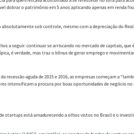
tícia para quem estava acostumado a se refestelar no sofá para a
sível dobrar o patrimônio em 5 anos aplicando apenas em renda fix
ação absolutamente sob controle, mesmo com a depreciação do Real
hos a seguir: continuar se arriscando no mercado de capitais, que
ípica, é verdade, mas traz o bônus de gerar emprego e movimenta
a recessão aguda de 2015 e 2016, as empresas começam a “lamber a
dores intensificam a procura por boas oportunidades de negócio n
 startups está amadurecendo a olhos vistos no Brasil e o investi