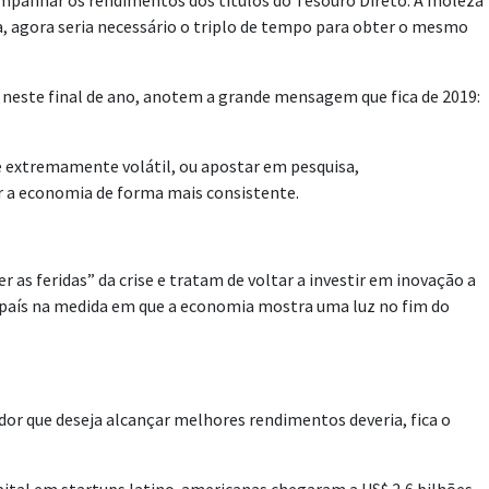
companhar os rendimentos dos títulos do Tesouro Direto. A moleza
a, agora seria necessário o triplo de tempo para obter o mesmo
 neste final de ano, anotem a grande mensagem que fica de 2019:
 é extremamente volátil, ou apostar em pesquisa,
r a economia de forma mais consistente.
s feridas” da crise e tratam de voltar a investir em inovação a
o país na medida em que a economia mostra uma luz no fim do
dor que deseja alcançar melhores rendimentos deveria, fica o