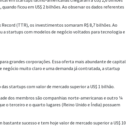
pital em startups latino-americanas chegaram a US$ 2,6 bilhões
o, quando ficou em US$ 2 bilhões. Ao observar os dados referentes
ack Record (TTR), os investimentos somaram R$ 8,7 bilhões. Ao
ou a startups com modelos de negócio voltados para tecnologia e
para grandes corporações. Essa oferta mais abundante de capital
de negócio muito claro e uma demanda já contratada, a startup
 das startups com valor de mercado superior a US$ 1 bilhão.
metade dos membros são companhias norte-americanas e outro ¼
e o terceiro e o quarto lugares (Reino Unido e Índia) possuem
m bastante sucesso e tem hoje valor de mercado superior a US$ 10