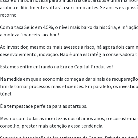
Essa é uma boa notícia para a indústria de startups e uma má no
acabou e dificilmente voltará a ser como antes. Se antes era pos
retorno.
Com a taxa Selic em 4.5%, o nível mais baixo da história, e infl
a moleza financeira acabou!
Ao investidor, mesmo os mais avessos à risco, há agora dois camin
desenvolvimento, inovação. Não é uma estratégia conservadora t
Estamos enfim entrando na Era do Capital Produtivo!
Na medida em que a economia começa a dar sinais de recuperação d
fim de tornar processos mais eficientes. Em paralelo, os investi
túnel.
É a tempestade perfeita para as startups.
Mesmo com todas as incertezas dos últimos anos, o ecossistema de
conselho, prestar mais atenção a essa tendência.