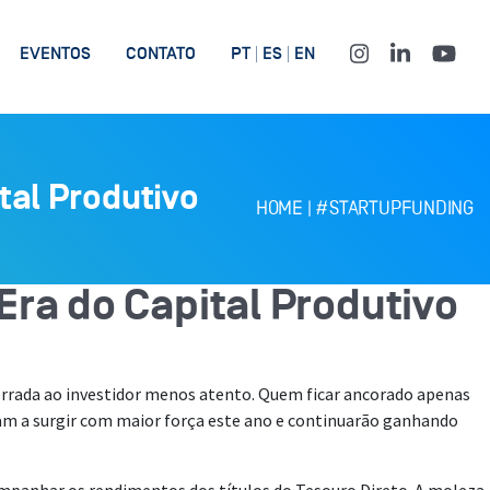
EVENTOS
CONTATO
PT
ES
EN
tal Produtivo
HOME
|
#STARTUPFUNDING
Era do Capital Produtivo
errada ao investidor menos atento. Quem ficar ancorado apenas
ram a surgir com maior força este ano e continuarão ganhando