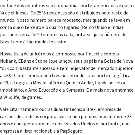
metade dos membros são companhias norte-americanas e outro
¼ de chinesas. Os 25% restantes são distribuídos pelo resto do
mundo. Nosso número parece modesto, mas quando se leva em
conta que o terceiro e o quarto lugares (Reino Unido e Índia)
possuem cerca de 20 empresas cada, nota-se que o número do
Brasil nem é tão modesto assim.
Nossa lista de unicórnios é composta por fintechs como o
Nubank, EBanx e Stone (que lançou seus papéis na Bolsa de Nova
York com bastante sucesso e tem hoje valor de mercado superior
a US$ 10 bi). Temos ainda três no setor de transporte e logística –
a 99, a Loggi e a Movile, além da Quinto Andar, ligada ao setor
imobiliário, a Arco Educação e a Gympass. E a mais nova entrante,
a Wildlife, de games.
Vale citar também outras duas fintechs: a Brex, empresa de
cartões de créditos corporativos criada por dois brasileiros de 23
anos e que opera somente nos Estados Unidos e, portanto, não
engrossa a lista nacional; e a PagSeguro.