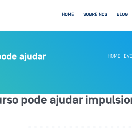
HOME
SOBRE NÓS
BLOG
pode ajudar
HOME
|
EV
rso pode ajudar impulsio