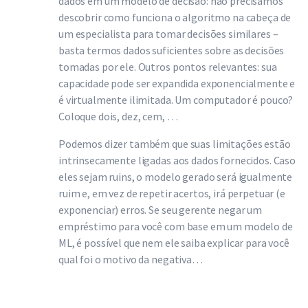
dados em um modelo de decisão: não precisamos
descobrir como funciona o algoritmo na cabeça de
um especialista para tomar decisões similares –
basta termos dados suficientes sobre as decisões
tomadas por ele. Outros pontos relevantes: sua
capacidade pode ser expandida exponencialmente e
é virtualmente ilimitada. Um computador é pouco?
Coloque dois, dez, cem, …
Podemos dizer também que suas limitações estão
intrinsecamente ligadas aos dados fornecidos. Caso
eles sejam ruins, o modelo gerado será igualmente
ruim e, em vez de repetir acertos, irá perpetuar (e
exponenciar) erros. Se seu gerente negar um
empréstimo para você com base em um modelo de
ML, é possível que nem ele saiba explicar para você
qual foi o motivo da negativa…