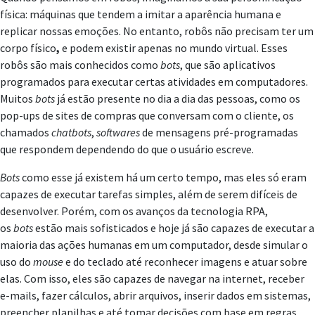
física: máquinas que tendem a imitar a aparência humana e
replicar nossas emoções. No entanto, robôs não precisam ter um
corpo físico
,
e podem existir apenas no mundo virtual. Esses
robôs são mais conhecidos como
bots
, que são aplicativos
programados para executar certas atividades em computadores.
Muitos
bots
já estão presente no dia a dia das pessoas, como os
pop-ups de sites de compras que conversam com o cliente, os
chamados
chatbots
,
softwares
de mensagens pré-programadas
que respondem dependendo do que o usuário escreve.
Bots
como esse já existem há um certo tempo, mas eles só eram
capazes de executar tarefas simples, além de serem difíceis de
desenvolver. Porém, com os avanços da tecnologia RPA,
os
bots
estão mais sofisticados e hoje já são capazes de executar a
maioria das ações humanas em um computador, desde simular o
uso do
mouse
e do teclado até reconhecer imagens e atuar sobre
elas. Com isso, eles são capazes de navegar na internet, receber
e-mails, fazer cálculos, abrir arquivos, inserir dados em sistemas,
preencher planilhas e até tomar decisões com base em regras