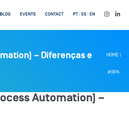
BLOG
EVENTS
CONTACT
PT
ES
EN
mation) – Diferenças e
HOME
|
#RPA
rocess Automation) –