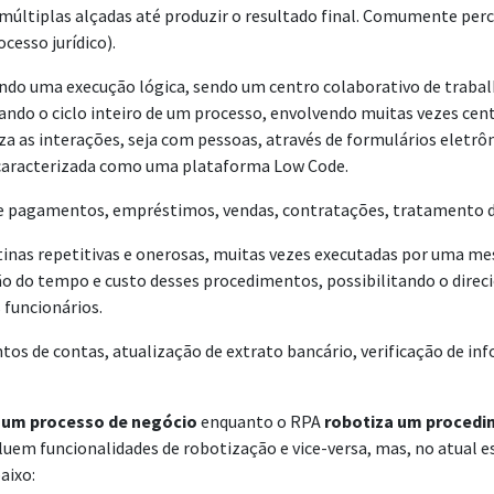
últiplas alçadas até produzir o resultado final. Comumente perc
cesso jurídico).
o uma execução lógica, sendo um centro colaborativo de trabalho
do o ciclo inteiro de um processo, envolvendo muitas vezes cente
a as interações, seja com pessoas, através de formulários eletrôn
, caracterizada como uma plataforma Low Code.
 pagamentos, empréstimos, vendas, contratações, tratamento de 
inas repetitivas e onerosas, muitas vezes executadas por uma me
o do tempo e custo desses procedimentos, possibilitando o direci
 funcionários.
s de contas, atualização de extrato bancário, verificação de inf
 um processo de negócio
enquanto o RPA
robotiza um proced
uem funcionalidades de robotização e vice-versa, mas, no atual 
aixo: