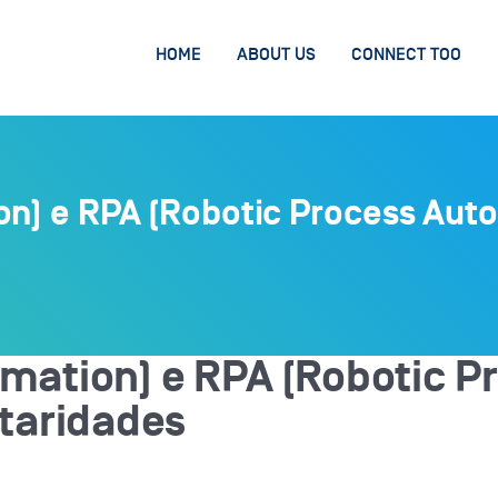
HOME
ABOUT US
CONNECT TOO
on) e RPA (Robotic Process Auto
omation) e RPA (Robotic P
taridades