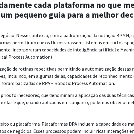
adamente cada plataforma no que mel
r um pequeno guia para a melhor dec
 negócio. Nesse contexto, com a padronização da notação BPMN, 
mas permitiram que os fluxos virassem sistemas em curto espaç
nte, incorporaram capacidades de inteligência artificial e Mach
ital Process Automation)
zação de rotinas repetitivas permitindo a automatização dessas
ções, incluindo, em algumas delas, capacidades de reconhecimento
s foram batizadas de RPA – Robotic Process Automation.
róprios fornecedores, que denominam a aplicação das duas técnic
re elas e que, quando aplicadas em conjunto, podemos obter o me
conceito ou plataforma. Plataformas DPA incluem a capacidade de 
s de negócios. Esses processos podem incluir ricas interações e