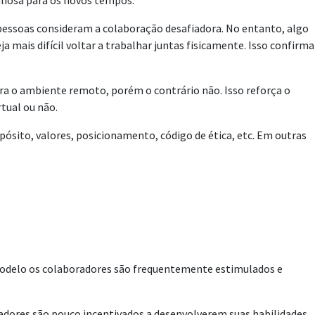
liosa para os novos tempos.
pessoas consideram a colaboração desafiadora. No entanto, algo
mais difícil voltar a trabalhar juntas fisicamente. Isso confirma
ra o ambiente remoto, porém o contrário não. Isso reforça o
tual ou não.
ósito, valores, posicionamento, código de ética, etc. Em outras
 modelo os colaboradores são frequentemente estimulados e
dores são pouco incentivados a desenvolverem suas habilidades.