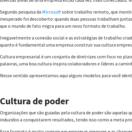
diversas áreas de uma empresa estão cada vez mais conectados. N
Segundo pesquisa da
Microsoft
sobre trabalho remoto, que monito
inesperado foi descoberto: quando duas pessoas trabalham juntas 
que o mundo de fato migra para um novo formato de trabalho.
Inegavelmente a conexão social e as estratégias de trabalho cri
quanto é fundamental uma empresa construir sua cultura empresa
Cultura empresarial é um conjunto de diretrizes com foco no pla
palavras, uma boa cultura inspira colaboradores e líderes a cam
Nesse sentido apresentamos aqui alguns modelos para você identif
Cultura de poder
Organizações que são guiadas pela cultura de poder são aquelas 
induzidos a conquistarem resultados, tendo isso como a meta prin
Esse formato é muito comum em empresas menores e as chances de