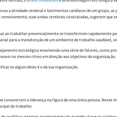
este sentido, o
Brand Innovation
é uma abordagem estratégica va
rou a atividade cerebral e batimentos cardíacos de um grupo, as 
remotamente, suas ondas cerebrais constatadas, sugerem que seja 
adas ao trabalhar presencialmente se transferiram rapidamente pa
rial para a manutenção de um ambiente de trabalho saudável, vir
nejamento estratégico envolvendo uma série de fatores, como prop
inharem no mesmo ritmo em direção aos objetivos da organização.
icar se algum deles é o da sua organização.
que concentram a liderança na figura de uma única pessoa. Nesse
cipal do trabalho.
 conflitos internos acontecerem são grandes já que os colabora